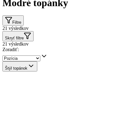
Modré topánky
Filtre
21
výsledkov
Skryť filtre
21
výsledkov
Zoradiť:
Štýl topánok