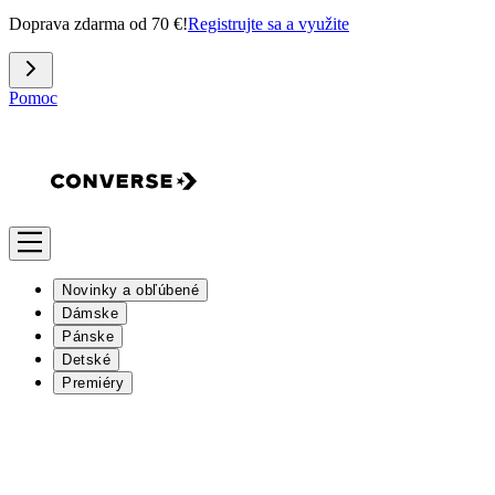
Doprava zdarma od 70 €!
Registrujte sa a využite
Pomoc
Novinky a obľúbené
Dámske
Pánske
Detské
Premiéry