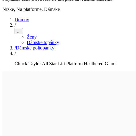
Nízke, Na platforme
,
Dámske
Domov
/
...
Ženy
Dámske topánky
/
Dámske poltopánky
/
Chuck Taylor All Star Lift Platform Heathered Glam