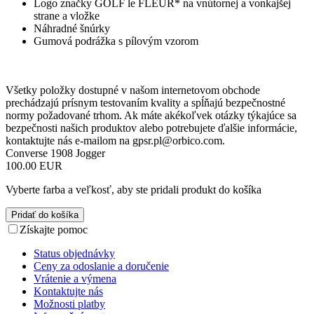
Logo značky GOLF le FLEUR* na vnútornej a vonkajšej
strane a vložke
Náhradné šnúrky
Gumová podrážka s pílovým vzorom
Všetky položky dostupné v našom internetovom obchode
prechádzajú prísnym testovaním kvality a spĺňajú bezpečnostné
normy požadované trhom. Ak máte akékoľvek otázky týkajúce sa
bezpečnosti našich produktov alebo potrebujete ďalšie informácie,
kontaktujte nás e-mailom na
gpsr.pl@orbico.com
.
Converse 1908 Jogger
100.00 EUR
Vyberte farba a veľkosť, aby ste pridali produkt do košíka
Pridať do košíka
Získajte pomoc
Status objednávky
Ceny za odoslanie a doručenie
Vrátenie a výmena
Kontaktujte nás
Možnosti platby