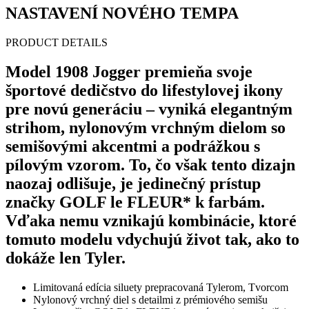
NASTAVENÍ NOVÉHO TEMPA
PRODUCT DETAILS
Model 1908 Jogger premieňa svoje
športové dedičstvo do lifestylovej ikony
pre novú generáciu – vyniká elegantným
strihom, nylonovým vrchným dielom so
semišovými akcentmi a podrážkou s
pílovým vzorom. To, čo však tento dizajn
naozaj odlišuje, je jedinečný prístup
značky GOLF le FLEUR* k farbám.
Vďaka nemu vznikajú kombinácie, ktoré
tomuto modelu vdychujú život tak, ako to
dokáže len Tyler.
Limitovaná edícia siluety prepracovaná Tylerom, Tvorcom
Nylonový vrchný diel s detailmi z prémiového semišu