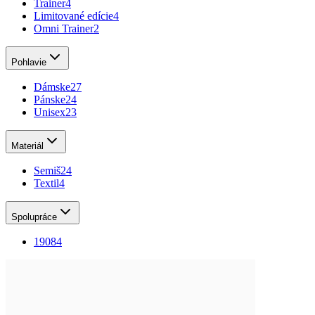
Trainer
4
Limitované edície
4
Omni Trainer
2
Pohlavie
Dámske
27
Pánske
24
Unisex
23
Materiál
Semiš
24
Textil
4
Spolupráce
1908
4