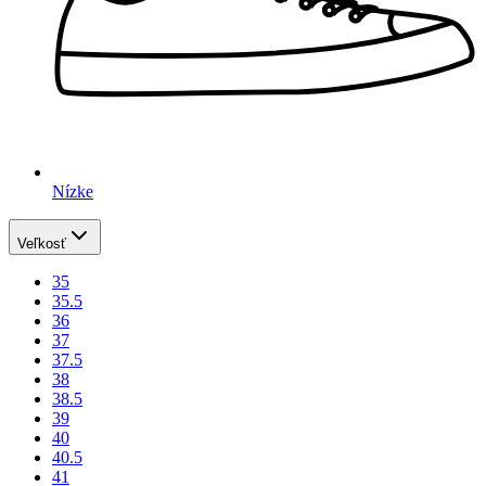
Nízke
Veľkosť
35
35.5
36
37
37.5
38
38.5
39
40
40.5
41