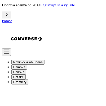
Doprava zdarma od 70 €!
Registrujte sa a využite
Pomoc
Novinky a obľúbené
Dámske
Pánske
Detské
Premiéry