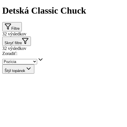
Detská Classic Chuck
Filtre
32
výsledkov
Skryť filtre
32
výsledkov
Zoradiť:
Štýl topánok