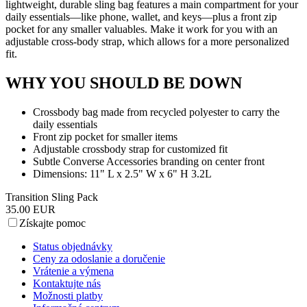
lightweight, durable sling bag features a main compartment for your
daily essentials—like phone, wallet, and keys—plus a front zip
pocket for any smaller valuables. Make it work for you with an
adjustable cross-body strap, which allows for a more personalized
fit.
WHY YOU SHOULD BE DOWN
Crossbody bag made from recycled polyester to carry the
daily essentials
Front zip pocket for smaller items
Adjustable crossbody strap for customized fit
Subtle Converse Accessories branding on center front
Dimensions: 11" L x 2.5" W x 6" H 3.2L
Transition Sling Pack
35.00 EUR
Získajte pomoc
Status objednávky
Ceny za odoslanie a doručenie
Vrátenie a výmena
Kontaktujte nás
Možnosti platby