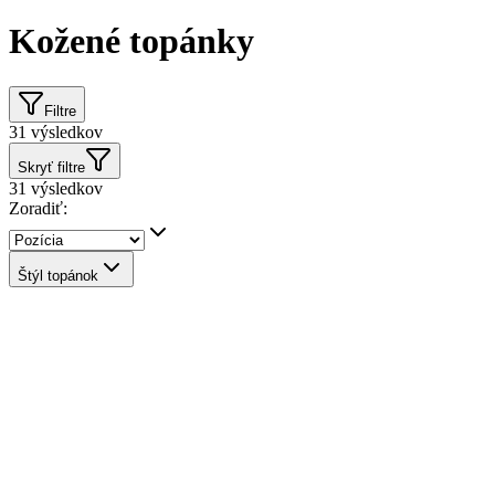
Kožené topánky
Filtre
31
výsledkov
Skryť filtre
31
výsledkov
Zoradiť:
Štýl topánok