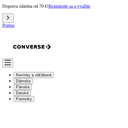
Doprava zdarma od 70 €!
Registrujte sa a využite
Pomoc
Novinky a obľúbené
Dámske
Pánske
Detské
Premiéry