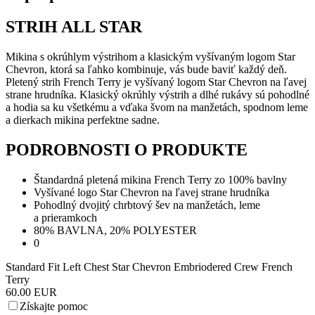
STRIH ALL STAR
Mikina s okrúhlym výstrihom a klasickým vyšívaným logom Star
Chevron, ktorá sa ľahko kombinuje, vás bude baviť každý deň.
Pletený strih French Terry je vyšívaný logom Star Chevron na ľavej
strane hrudníka. Klasický okrúhly výstrih a dlhé rukávy sú pohodlné
a hodia sa ku všetkému a vďaka švom na manžetách, spodnom leme
a dierkach mikina perfektne sadne.
PODROBNOSTI O PRODUKTE
Štandardná pletená mikina French Terry zo 100% bavlny
Vyšívané logo Star Chevron na ľavej strane hrudníka
Pohodlný dvojitý chrbtový šev na manžetách, leme
a prieramkoch
80% BAVLNA, 20% POLYESTER
0
Standard Fit Left Chest Star Chevron Embriodered Crew French
Terry
60.00 EUR
Získajte pomoc