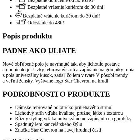
Bezplatné doručenie od 30 EUR!
Bezplatné vrátenie kuriérom do 30 dní!
Bezplatné vrátenie kuriérom do 30 dní!
Odoslanie do 48h!
Popis produktu
PADNE AKO ULIATE
Nové obľúbené polo je navrhnuté tak, aby lichotilo postave
a obopínalo ju. Úzky rebrovaný strih a zapínanie na gombíky robia
z pola univerzálny kúsok, zatiaľ čo lem v tvare V pôsobí trendy
a veľmi žensky. Vyšívané logo Star Chevron na hrudi
PODROBNOSTI O PRODUKTE
Dámske rebrované polotričko priliehavého strihu
Lichotivý strih vďaka kvalitnej pružnej látke s textúrou
Rôzny styling vďaka univerzálnemu zapínaniu na gombíky
Spadnutý lem kancelárskeho štýlu
Značka Star Chevron na ľavej hrudnej časti