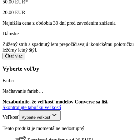
50.00 EUR
*
20.00 EUR
Najnižšia cena z obdobia 30 dní pred zavedením zníženia
Dámske
Zúžený strih a spadnutý lem prepožičiavajú ikonickému polotričku
ležérny letný štýl.
Čítať viac
Vyberte voľby
Farba
Načítavanie farieb…
Nezabudnite, že veľkosť modelov Converse sa líši.
Skontrolujte tabuľku veľkostí
Veľkosť
Vyberte veľkosť
Tento produkt je momentálne nedostupný