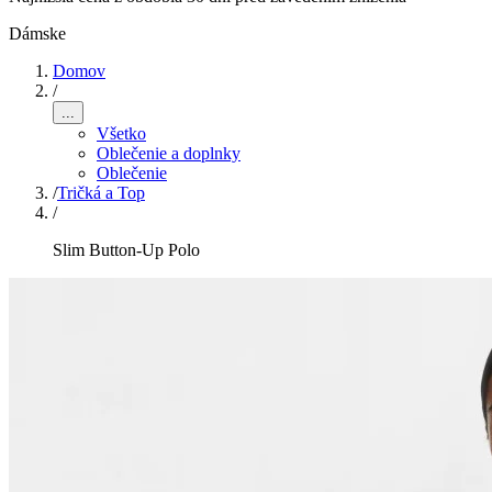
Dámske
Domov
/
...
Všetko
Oblečenie a doplnky
Oblečenie
/
Tričká a Top
/
Slim Button-Up Polo