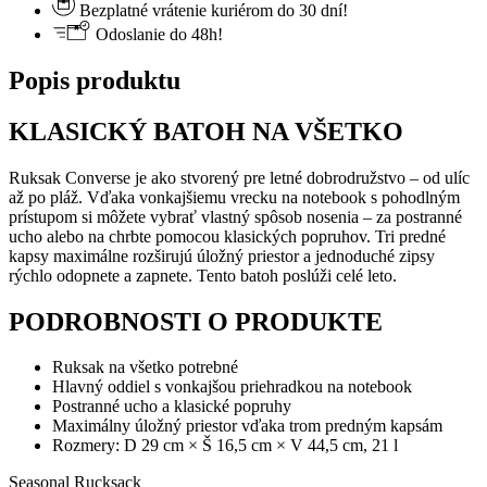
Bezplatné vrátenie kuriérom do 30 dní!
Odoslanie do 48h!
Popis produktu
KLASICKÝ BATOH NA VŠETKO
Ruksak Converse je ako stvorený pre letné dobrodružstvo – od ulíc
až po pláž. Vďaka vonkajšiemu vrecku na notebook s pohodlným
prístupom si môžete vybrať vlastný spôsob nosenia – za postranné
ucho alebo na chrbte pomocou klasických popruhov. Tri predné
kapsy maximálne rozširujú úložný priestor a jednoduché zipsy
rýchlo odopnete a zapnete. Tento batoh poslúži celé leto.
PODROBNOSTI O PRODUKTE
Ruksak na všetko potrebné
Hlavný oddiel s vonkajšou priehradkou na notebook
Postranné ucho a klasické popruhy
Maximálny úložný priestor vďaka trom predným kapsám
Rozmery: D 29 cm × Š 16,5 cm × V 44,5 cm, 21 l
Seasonal Rucksack