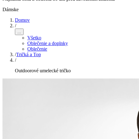
Dámske
Domov
/
...
Všetko
Oblečenie a doplnky
Oblečenie
/
Tričká a Top
/
Outdoorové umelecké tričko