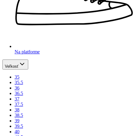
Na platforme
Veľkosť
35
35.5
36
36.5
37
37.5
38
38.5
39
39.5
40