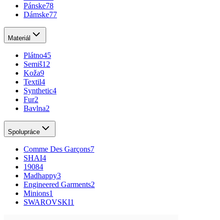
Pánske
78
Dámske
77
Materiál
Plátno
45
Semiš
12
Koža
9
Textil
4
Synthetic
4
Fur
2
Bavlna
2
Spolupráce
Comme Des Garçons
7
SHAI
4
1908
4
Madhappy
3
Engineered Garments
2
Minions
1
SWAROVSKI
1