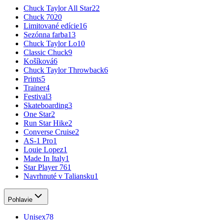
Chuck Taylor All Star
22
Chuck 70
20
Limitované edície
16
Sezónna farba
13
Chuck Taylor Lo
10
Classic Chuck
9
Košíková
6
Chuck Taylor Throwback
6
Prints
5
Trainer
4
Festival
3
Skateboarding
3
One Star
2
Run Star Hike
2
Converse Cruise
2
AS-1 Pro
1
Louie Lopez
1
Made In Italy
1
Star Player 76
1
Navrhnuté v Taliansku
1
Pohlavie
Unisex
78