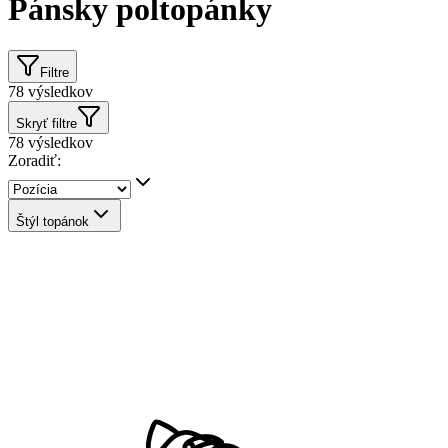
Pánsky poltopánky
Filtre
78
výsledkov
Skryť filtre
78
výsledkov
Zoradiť:
Štýl topánok