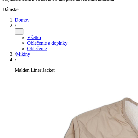
Dámske
Domov
/
...
Všetko
Oblečenie a doplnky
Oblečenie
/
Mikiny
/
Malden Liner Jacket