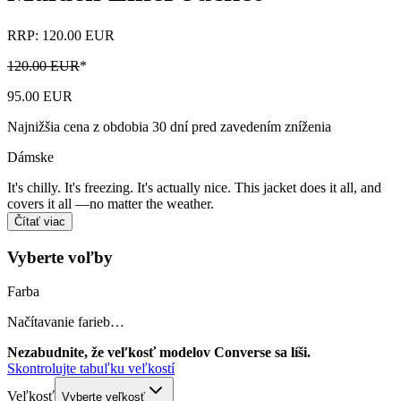
RRP: 120.00 EUR
120.00 EUR
*
95.00 EUR
Najnižšia cena z obdobia 30 dní pred zavedením zníženia
Dámske
It's chilly. It's freezing. It's actually nice. This jacket does it all, and
covers it all —no matter the weather.
Čítať viac
Vyberte voľby
Farba
Načítavanie farieb…
Nezabudnite, že veľkosť modelov Converse sa líši.
Skontrolujte tabuľku veľkostí
Veľkosť
Vyberte veľkosť