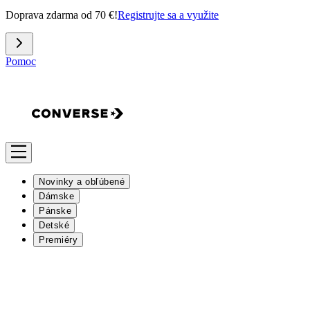
Doprava zdarma od 70 €!
Registrujte sa a využite
Pomoc
Novinky a obľúbené
Dámske
Pánske
Detské
Premiéry