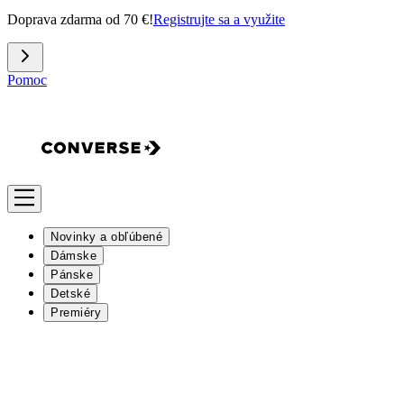
Doprava zdarma od 70 €!
Registrujte sa a využite
Pomoc
Novinky a obľúbené
Dámske
Pánske
Detské
Premiéry