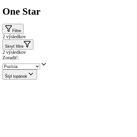
One Star
Filtre
2
výsledkov
Skryť filtre
2
výsledkov
Zoradiť:
Štýl topánok