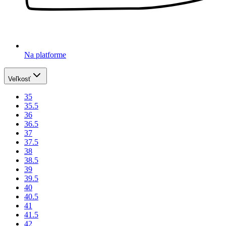
Na platforme
Veľkosť
35
35.5
36
36.5
37
37.5
38
38.5
39
39.5
40
40.5
41
41.5
42