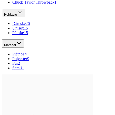
Chuck Taylor Throwback
1
Pohlavie
Dámske
26
Unisex
15
Pánske
15
Materiál
Plátno
14
Polyester
9
Fur
2
Semiš
1