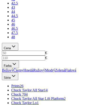
42.5
43
44
44.5
45
46
46.5
47.5
48
Cena
€
€
Farba
Bežový
Čierny
Hnedá
Ružový
Modrý
Zelená
Fialová
Série
Prints
26
Chuck Taylor All Star
14
Chuck 70
4
Chuck Taylor All Star Lift Platform
2
Chuck Taylor Lo
1