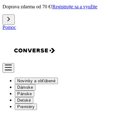
Doprava zdarma od 70 €!
Registrujte sa a využite
Pomoc
Novinky a obľúbené
Dámske
Pánske
Detské
Premiéry