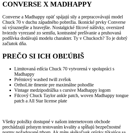
CONVERSE X MADHAPPY
Converse a Madhappy opäť spájajú sily a prepracovávajú model
Chuck 70 v duchu západného pobrežia. Ikonické prvky Converse
sú výraznejšie a hravejšie. Nostalgické filcové nášivky, oversized
hviezdy vyrezané zo semišu, kontrastné prešívanie a pruhovaná
podšívka dodávajú modelu charakter. Ty v Chuckoch? To je dobrý
začiatok dňa.
PREČO SI ICH OBĽÚBIŠ
Limitovaná edícia Chuck 70 vytvorená v spolupráci s
Madhappy
Prémiový washed twill zvršok
OrthoLite tlmenie pre maximálne pohodlie
Vintage medzipodrážka s cursive Madhappy logom
Filcový Chuck Taylor ankle patch, woven Madhappy tongue
patch a All Star license plate
Všetky položky dostupné v našom internetovom obchode
prechádzajú prísnym testovaním kvality a spĺňajú bezpečnostné
normy požadované trhom. Ak máte akékoľvek otázky týkajúce sa