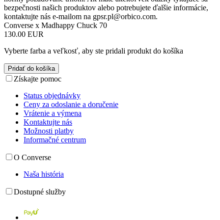
bezpečnosti našich produktov alebo potrebujete ďalšie informácie,
kontaktujte nás e-mailom na
gpsr.pl@orbico.com
.
Converse x Madhappy Chuck 70
130.00 EUR
Vyberte farba a veľkosť, aby ste pridali produkt do košíka
Pridať do košíka
Získajte pomoc
Status objednávky
Ceny za odoslanie a doručenie
Vrátenie a výmena
Kontaktujte nás
Možnosti platby
Informačné centrum
O Converse
Naša história
Dostupné služby