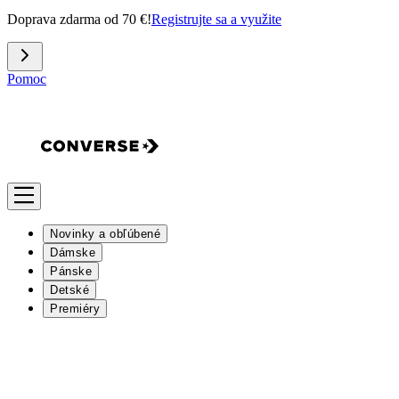
Doprava zdarma od 70 €!
Registrujte sa a využite
Pomoc
Novinky a obľúbené
Dámske
Pánske
Detské
Premiéry