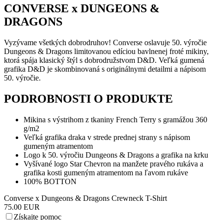
CONVERSE x DUNGEONS &
DRAGONS
Vyzývame všetkých dobrodruhov! Converse oslavuje 50. výročie
Dungeons & Dragons limitovanou edíciou bavlnenej froté mikiny,
ktorá spája klasický štýl s dobrodružstvom D&D. Veľká gumená
grafika D&D je skombinovaná s originálnymi detailmi a nápisom
50. výročie.
PODROBNOSTI O PRODUKTE
Mikina s výstrihom z tkaniny French Terry s gramážou 360
g/m2
Veľká grafika draka v strede prednej strany s nápisom
gumeným atramentom
Logo k 50. výročiu Dungeons & Dragons a grafika na krku
Vyšívané logo Star Chevron na manžete pravého rukáva a
grafika kosti gumeným atramentom na ľavom rukáve
100% BOTTON
Converse x Dungeons & Dragons Crewneck T-Shirt
75.00 EUR
Získajte pomoc