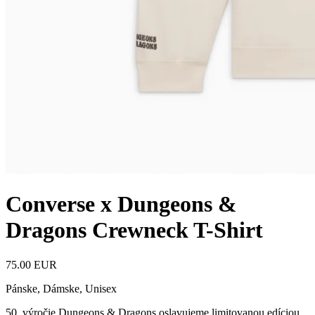
Converse x Dungeons &
Dragons Crewneck T-Shirt
75.00 EUR
Pánske, Dámske, Unisex
50. výročie Dungeons & Dragons oslavujeme limitovanou edíciou