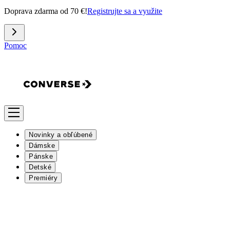
Doprava zdarma od 70 €!
Registrujte sa a využite
Pomoc
Novinky a obľúbené
Dámske
Pánske
Detské
Premiéry