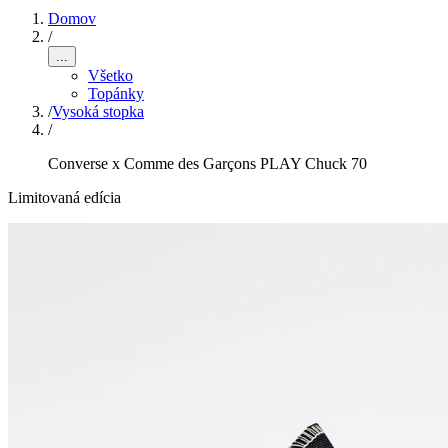
Domov
/
...
Všetko
Topánky
/
Vysoká stopka
/
Converse x Comme des Garçons PLAY Chuck 70
Limitovaná edícia