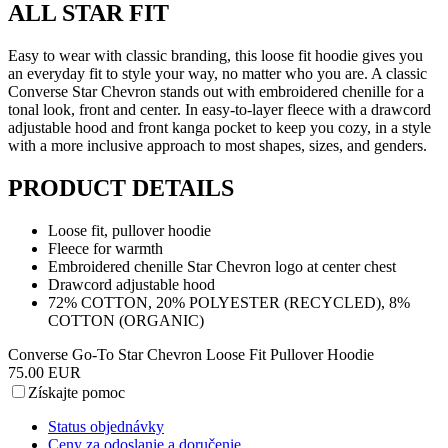
ALL STAR FIT
Easy to wear with classic branding, this loose fit hoodie gives you
an everyday fit to style your way, no matter who you are. A classic
Converse Star Chevron stands out with embroidered chenille for a
tonal look, front and center. In easy-to-layer fleece with a drawcord
adjustable hood and front kanga pocket to keep you cozy, in a style
with a more inclusive approach to most shapes, sizes, and genders.
PRODUCT DETAILS
Loose fit, pullover hoodie
Fleece for warmth
Embroidered chenille Star Chevron logo at center chest
Drawcord adjustable hood
72% COTTON, 20% POLYESTER (RECYCLED), 8%
COTTON (ORGANIC)
Converse Go-To Star Chevron Loose Fit Pullover Hoodie
75.00 EUR
Získajte pomoc
Status objednávky
Ceny za odoslanie a doručenie