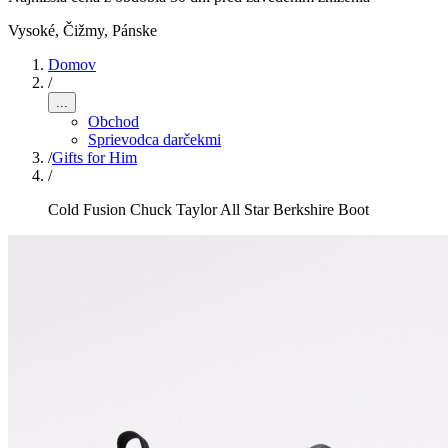
Vysoké, Čižmy
,
Pánske
Domov
/
...
Obchod
Sprievodca darčekmi
/
Gifts for Him
/
Cold Fusion Chuck Taylor All Star Berkshire Boot