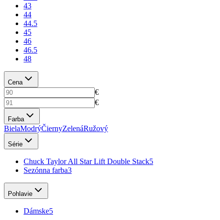
43
44
44.5
45
46
46.5
48
Cena
€
€
Farba
Biela
Modrý
Čierny
Zelená
Ružový
Série
Chuck Taylor All Star Lift Double Stack
5
Sezónna farba
3
Pohlavie
Dámske
5