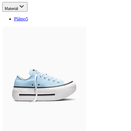
Materiál
Plátno
5