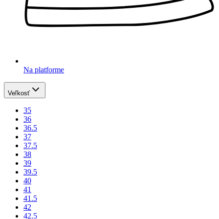
Na platforme
Veľkosť
35
36
36.5
37
37.5
38
39
39.5
40
41
41.5
42
42.5