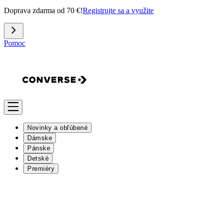
Doprava zdarma od 70 €!
Registrujte sa a využite
Pomoc
Novinky a obľúbené
Dámske
Pánske
Detské
Premiéry