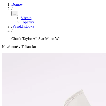
Domov
/
...
Všetko
Topánky
/
Vysoká stopka
/
Chuck Taylor All Star Mono White
Navrhnuté v Taliansku