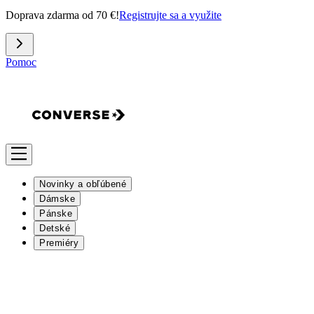
Doprava zdarma od 70 €!
Registrujte sa a využite
Pomoc
Novinky a obľúbené
Dámske
Pánske
Detské
Premiéry