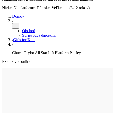
Nízke, Na platforme
,
Dámske, Veľké deti (8-12 rokov)
Domov
/
...
Obchod
Sprievodca darčekmi
/
Gifts for Kids
/
Chuck Taylor All Star Lift Platform Paisley
Exkluzívne online