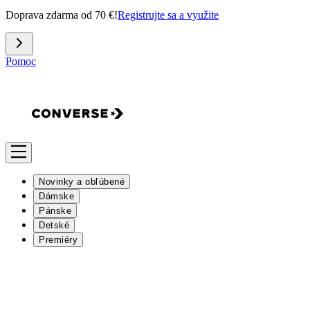
Doprava zdarma od 70 €!
Registrujte sa a využite
Pomoc
Novinky a obľúbené
Dámske
Pánske
Detské
Premiéry