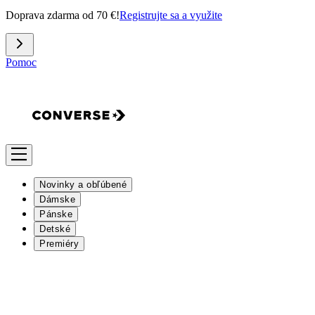
Doprava zdarma od 70 €!
Registrujte sa a využite
Pomoc
Novinky a obľúbené
Dámske
Pánske
Detské
Premiéry