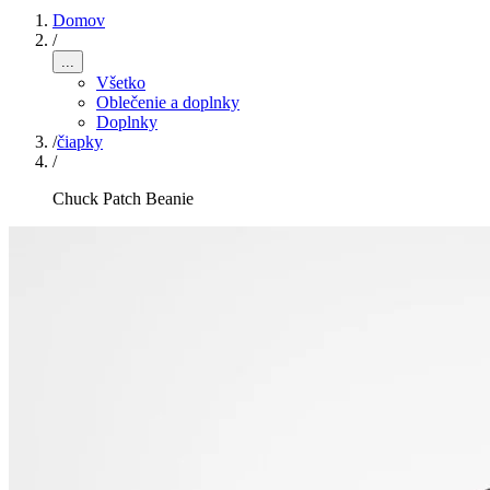
Domov
/
...
Všetko
Oblečenie a doplnky
Doplnky
/
čiapky
/
Chuck Patch Beanie