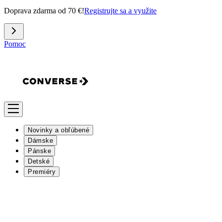
Doprava zdarma od 70 €!
Registrujte sa a využite
Pomoc
Novinky a obľúbené
Dámske
Pánske
Detské
Premiéry