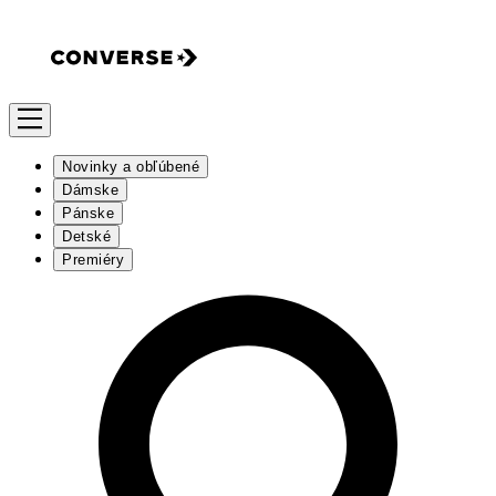
Novinky a obľúbené
Dámske
Pánske
Detské
Premiéry