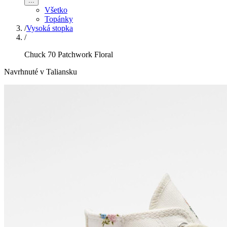
...
Všetko
Topánky
/
Vysoká stopka
/
Chuck 70 Patchwork Floral
Navrhnuté v Taliansku