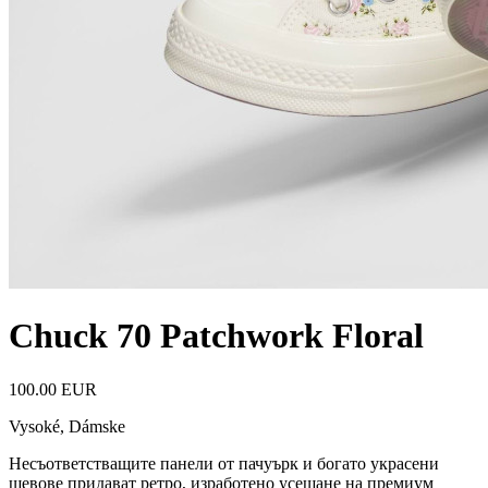
Chuck 70 Patchwork Floral
100.00 EUR
Vysoké
,
Dámske
Несъответстващите панели от пачуърк и богато украсени
шевове придават ретро, изработено усещане на премиум