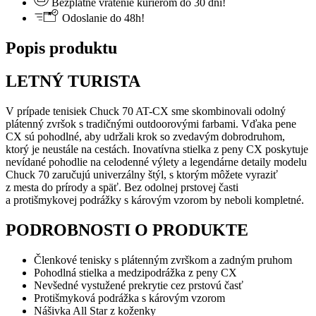
Bezplatné vrátenie kuriérom do 30 dní!
Odoslanie do 48h!
Popis produktu
LETNÝ TURISTA
V prípade tenisiek Chuck 70 AT-CX sme skombinovali odolný
plátenný zvršok s tradičnými outdoorovými farbami. Vďaka pene
CX sú pohodlné, aby udržali krok so zvedavým dobrodruhom,
ktorý je neustále na cestách. Inovatívna stielka z peny CX poskytuje
nevídané pohodlie na celodenné výlety a legendárne detaily modelu
Chuck 70 zaručujú univerzálny štýl, s ktorým môžete vyraziť
z mesta do prírody a späť. Bez odolnej prstovej časti
a protišmykovej podrážky s károvým vzorom by neboli kompletné.
PODROBNOSTI O PRODUKTE
Členkové tenisky s plátenným zvrškom a zadným pruhom
Pohodlná stielka a medzipodrážka z peny CX
Nevšedné vystužené prekrytie cez prstovú časť
Protišmyková podrážka s károvým vzorom
Nášivka All Star z koženky