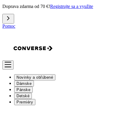
Doprava zdarma od 70 €!
Registrujte sa a využite
Pomoc
Novinky a obľúbené
Dámske
Pánske
Detské
Premiéry