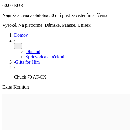
60.00 EUR
Najnižšia cena z obdobia 30 dní pred zavedením zníženia
Vysoké, Na platforme
,
Dámske, Pánske, Unisex
Domov
/
...
Obchod
Sprievodca darčekmi
/
Gifts for Him
/
Chuck 70 AT-CX
Extra Komfort