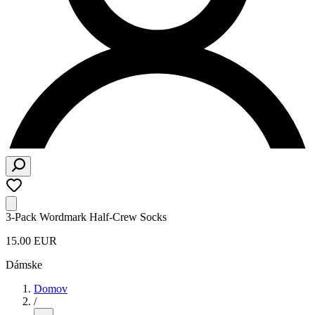
3‑Pack Wordmark Half‑Crew Socks
15.00 EUR
Dámske
Domov
/