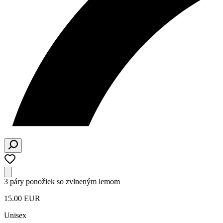
3 páry ponožiek so zvlneným lemom
15.00 EUR
Unisex