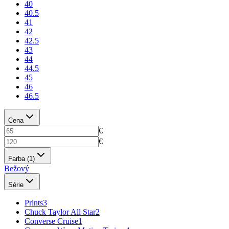
40
40.5
41
42
42.5
43
44
44.5
45
46
46.5
Cena
€
€
Farba
(1)
Bežový
Série
Prints
3
Chuck Taylor All Star
2
Converse Cruise
1