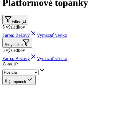
Platformové topánky
Filtre (1)
5
výsledkov
Farba: Bežový
Vymazať všetko
Skryť filtre
5
výsledkov
Farba: Bežový
Vymazať všetko
Zoradiť:
Štýl topánok