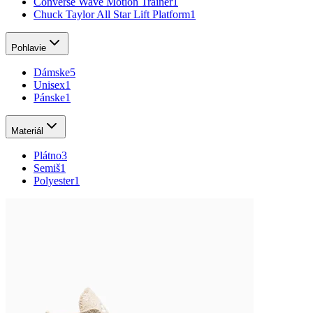
Converse Wave Motion Trainer
1
Chuck Taylor All Star Lift Platform
1
Pohlavie
Dámske
5
Unisex
1
Pánske
1
Materiál
Plátno
3
Semiš
1
Polyester
1