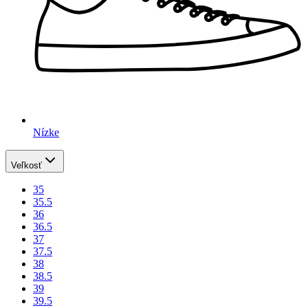
Nízke
Veľkosť
35
35.5
36
36.5
37
37.5
38
38.5
39
39.5